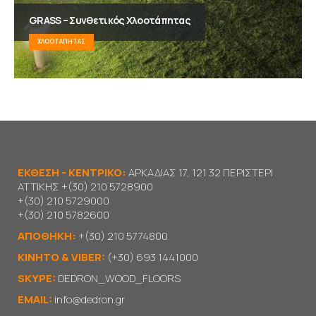
GRASS – Συνθετικός Χλοοτάπητας
ΧΛΟΟΤΆΠΗΤΑΣ
ΕΚΘΕΣΗ - ΚΕΝΤΡΙΚΟ:
ΑΡΚΑΔΙΑΣ 17, 121 32 ΠΕΡΙΣΤΕΡΙ
ΑΤΤΙΚΗΣ
+(30) 210 5728900
+(30) 210 5729000
+(30) 210 5782600
ΑΠΟΘΗΚΗ:
+(30) 210 5774800
KΙΝΗΤΟ & VIBER:
(+30) 693 1441000
SKYPE:
DEDRON_WOOD_FLOORS
EMAIL:
info@dedron.gr