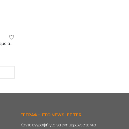
GAP FILLER VERMEISTER – Έγχρωμο ακρυλικό σφραγιστικό
ΕΓΓΡΑΦΗ ΣΤΟ NEWSLETTER
Κάντε εγγραφή για να ενημερώνεστε για