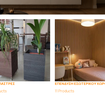
ΛΑΣΤΡΕΣ
ΕΠΕΝΔΥΣΗ ΕΣΩΤΕΡΙΚΟΥ ΧΩΡ
ucts
11
Products