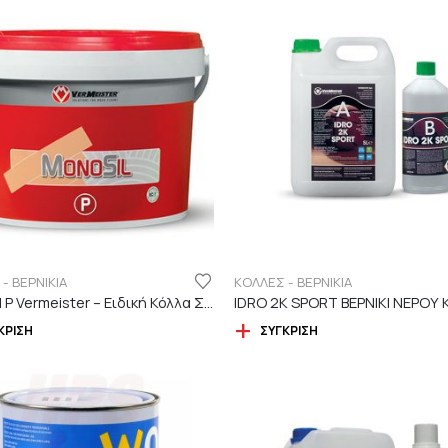
- ΒΕΡΝΙΚΙΑ
ΚΟΛΛΕΣ - ΒΕΡΝΙΚΙΑ
Monosil P Vermeister – Ειδική Κόλλα Σιλανίου Για Προγυαλισμένα
ΚΡΙΣΗ
ΣΎΓΚΡΙΣΗ