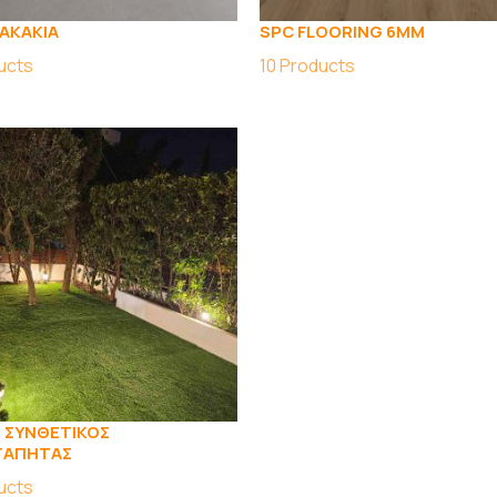
ΛΑΚΑΚΙΑ
SPC FLOORING 6MM
ucts
10
Products
 ΣΥΝΘΕΤΙΚΟΣ
ΤΑΠΗΤΑΣ
ucts