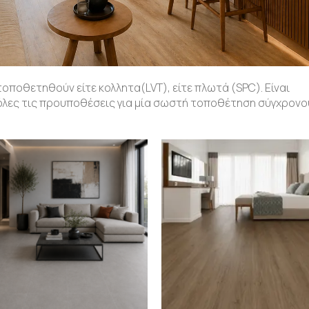
οποθετηθούν είτε κολλητα(LVT), είτε πλωτά (SPC). Είναι
 όλες τις προυποθέσεις για μία σωστή τοποθέτηση σύγχρονο