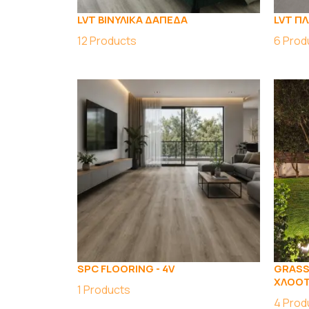
LVT ΒΙΝΥΛΙΚΑ ΔΑΠΕΔΑ
LVT Π
12
Products
6
Prod
SPC FLOORING - 4V
GRASS
ΧΛΟΟ
1
Products
4
Prod