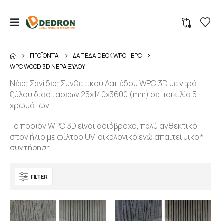
ΠΡΟΪΌΝΤΑ
ΔΑΠΕΔΑ DECK WPC - BPC
WPC WOOD 3D ΝΕΡΑ ΞΥΛΟΥ
Νέες Σανίδες Συνθετικού Δαπέδου WPC 3D με νερά
ξύλου διαστάσεων 25x140x3600 (mm) σε ποικιλία 5
χρωμάτων.
Το προϊόν WPC 3D είναι αδιάβροχο, πολύ ανθεκτικό
στον ήλιο με φίλτρο UV, οικολογικό ενώ απαιτεί μικρή
συντήρηση.
FILTER