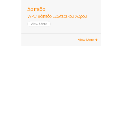
Δάπεδα
WPC Δάπεδο Εξωτερικού Χώρου
View More
View More