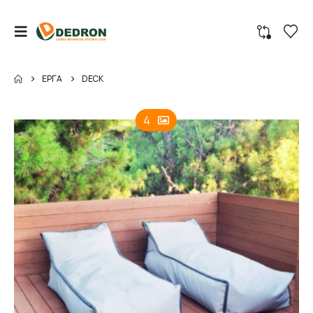
ΈΡΓΑ
DECK
4