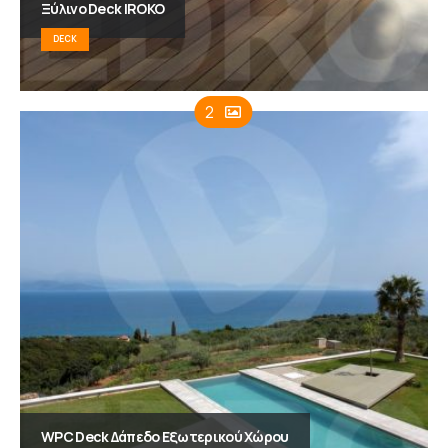
Ξύλινο Deck IROKO
DECK
2
WPC Deck Δάπεδο Εξωτερικού Χώρου