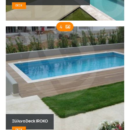
DECK
4
Ξύλινο Deck IROKO
DECK