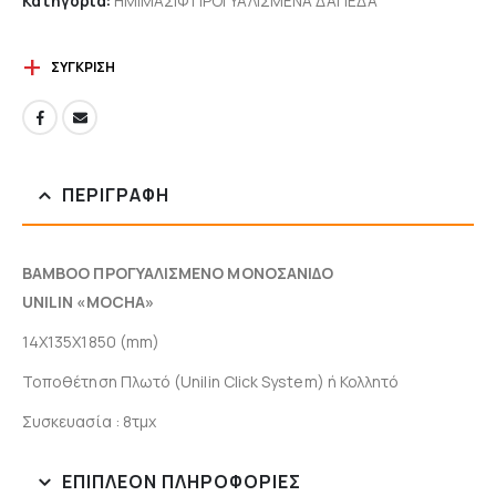
Κατηγορία:
ΗΜΙΜΑΣΙΦ ΠΡΟΓΥΑΛΙΣΜΕΝΑ ΔΑΠΕΔΑ
ΣΎΓΚΡΙΣΗ
ΠΕΡΙΓΡΑΦΉ
BAMBOO ΠΡΟΓΥΑΛΙΣΜΕΝΟ ΜΟΝΟΣΑΝΙΔΟ
UNILIN «MOCHA»
14X135X1850 (mm)
Τοποθέτηση Πλωτό (Unilin Click System) ή Κολλητό
Συσκευασία : 8τμχ
ΕΠΙΠΛΈΟΝ ΠΛΗΡΟΦΟΡΊΕΣ