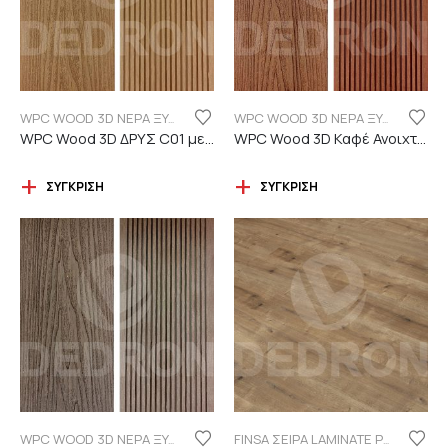
WPC WOOD 3D ΝΕΡΑ ΞΥΛΟΥ
WPC WOOD 3D ΝΕΡΑ ΞΥΛΟΥ
WPC Wood 3D ΔΡΥΣ C01 με νερά ξύλου
WPC Wood 3D Καφέ Ανοιχτό C110 με νερά ξύλου
ΣΎΓΚΡΙΣΗ
ΣΎΓΚΡΙΣΗ
WPC WOOD 3D ΝΕΡΑ ΞΥΛΟΥ
FINSA ΣΕΙΡΑ LAMINATE PUREFLOOR 7MM