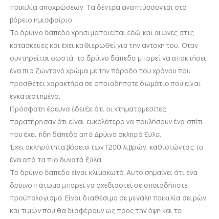
ποικιλία αποχρώσεων. Τα δέντρα αναπτύσσονται στο
βόρειο ημισφαίριο.
Το δρύινο δάπεδο χρησιμοποιείται εδώ και αιώνες στις
κατασκευές και έχει καθιερωθεί για την αντοχή του. Όταν
συντηρείται σωστά, το δρύινο δάπεδο μπορεί να αποκτήσει
ένα πιο ζωντανό χρώμα με την πάροδο του χρόνου που
προσθέτει χαρακτήρα σε οποιοδήποτε δωμάτιο που είναι
εγκατεστημένο.
Πρόσφατη έρευνα έδειξε ότι οι κτηματομεσίτες
παρατήρησαν ότι είναι ευκολότερο να πουλήσουν ένα σπίτι
που έχει ήδη δάπεδο από Δρύινο σκληρό ξύλο.
Έχει σκληρότητα βόρεια των 1200 λιβρών, καθιστώντας το
ένα από τα πιο δυνατά ξύλα.
Το δρύινο δάπεδο είναι κλιμακωτό. Αυτό σημαίνει ότι ένα
δρύινο πάτωμα μπορεί να σχεδιαστεί σε οποιοδήποτε
προϋπολογισμό. Είναι διαθέσιμο σε μεγάλη ποικιλία σειρών
και τιμών που θα διαφέρουν ως προς την όψη και το