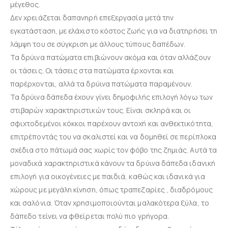
μέγεθος.
Δεν χρειάζεται δαπανηρή επεξεργασία μετά την
εγκατάσταση, με ελάχιστο κόστος ζωής για να διατηρήσει τη
λάμψη του σε σύγκριση με άλλους τύπους δαπέδων.
Τα δρύινα πατώματα επιβιώνουν ακόμα και όταν αλλάζουν
οι τάσεις. Οι τάσεις στα πατώματα έρχονται και
παρέρχονται, αλλά τα δρύινα πατώματα παραμένουν.
Τα δρύινα δάπεδα έχουν γίνει δημοφιλής επιλογή λόγω των
στιβαρών χαρακτηριστικών τους. Είναι σκληρά και οι
σφιχτοδεμένοι κόκκοι παρέχουν αντοχή και ανθεκτικότητα,
επιτρέποντάς του να σκαλιστεί και να δομηθεί σε περίπλοκα
σχέδια στο πάτωμά σας χωρίς τον φόβο της ζημιάς. Αυτά τα
μοναδικά χαρακτηριστικά κάνουν τα δρύινα δάπεδα ιδανική
επιλογή για οικογένειες με παιδιά, καθώς και ιδανικά για
χώρους με μεγάλη κίνηση, όπως τραπεζαρίες , διαδρόμους
και σαλόνια. Όταν χρησιμοποιούνται μαλακότερα ξύλα, το
δάπεδο τείνει να φθείρεται πολύ πιο γρήγορα.