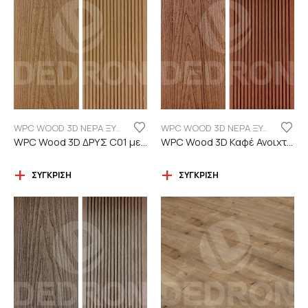
WPC WOOD 3D ΝΕΡΑ ΞΥΛΟΥ
WPC WOOD 3D ΝΕΡΑ ΞΥΛΟΥ
WPC Wood 3D ΔΡΥΣ C01 με νερά ξύλου
WPC Wood 3D Καφέ Ανοιχτό C110 με νερά ξύλου
ΣΎΓΚΡΙΣΗ
ΣΎΓΚΡΙΣΗ