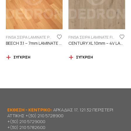
FINSA ΣΕΙΡΑ LAMINATE PUREFLOOR 7MM
FINSA ΣΕΙΡΑ LAMINATE FINFLOOR XL ECO - 4V | DURABLE
BEECH 3.1 – 7mm LAMINATE FINSA
CENTURY XL 10mm – 4V LAMINATE
ΣΎΓΚΡΙΣΗ
ΣΎΓΚΡΙΣΗ
ΕΚΘΕΣΗ - ΚΕΝΤΡΙΚΟ:
ΑΡΚΑΔΙΑΣ 17, 121 32 ΠΕΡΙΣΤΕΡΙ
ΑΤΤΙΚΗΣ
+(30) 210 5728900
+(30) 210 5729000
+(30) 210 5782600