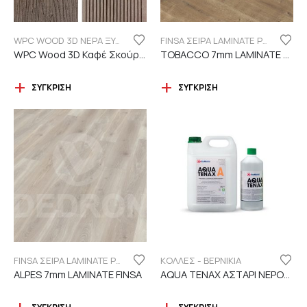
WPC WOOD 3D ΝΕΡΑ ΞΥΛΟΥ
FINSA ΣΕΙΡΑ LAMINATE PUREFLOOR 7MM
WPC Wood 3D Καφέ Σκούρο C119 με νερά ξύλου
TOBACCO 7mm LAMINATE FINSA
ΣΎΓΚΡΙΣΗ
ΣΎΓΚΡΙΣΗ
ΚΟΛΛΕΣ - ΒΕΡΝΙΚΙΑ
FINSA ΣΕΙΡΑ LAMINATE PUREFLOOR 7MM
ALPES 7mm LAMINATE FINSA
AQUA TENAX ΑΣΤΑΡΙ ΝΕΡΟΥ 2 ΣΥΣΤΑΤΙΚΩΝ