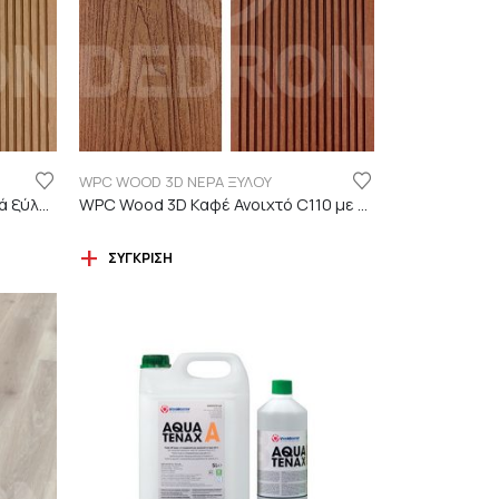
WPC WOOD 3D ΝΕΡΑ ΞΥΛΟΥ
WPC Wood 3D ΔΡΥΣ C01 με νερά ξύλου
WPC Wood 3D Καφέ Ανοιχτό C110 με νερά ξύλου
ΣΎΓΚΡΙΣΗ