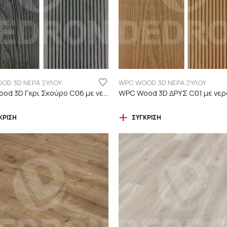
OD 3D ΝΕΡΑ ΞΥΛΟΥ
WPC WOOD 3D ΝΕΡΑ ΞΥΛΟΥ
WPC Wood 3D Γκρι Σκούρο C06 με νερά ξύλου
ΚΡΙΣΗ
ΣΎΓΚΡΙΣΗ