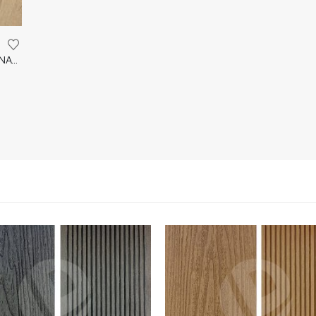
NATURAL WEXFORD ECO EVOLVE-4V 8mm LAMINATE