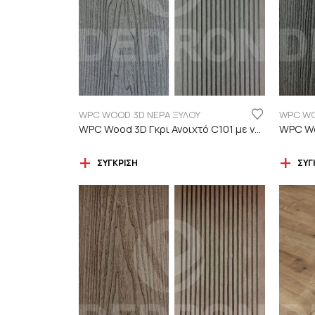
WPC WOOD 3D ΝΕΡΑ ΞΥΛΟΥ
WPC WO
WPC Wood 3D Γκρι Ανοιχτό C101 με νερά ξύλου
ΣΎΓΚΡΙΣΗ
ΣΎΓ