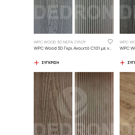
WPC WOOD 3D ΝΕΡΑ ΞΥΛΟΥ
WPC WO
WPC Wood 3D Γκρι Ανοιχτό C101 με νερά ξύλου
ΣΎΓΚΡΙΣΗ
ΣΎΓ