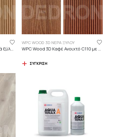
WPC WOOD 3D ΝΕΡΑ ΞΥΛΟΥ
WPC Wood 3D ΔΡΥΣ C01 με νερά ξύλου
WPC Wood 3D Καφέ Ανοιχτό C110 με νερά ξύλου
ΣΎΓΚΡΙΣΗ