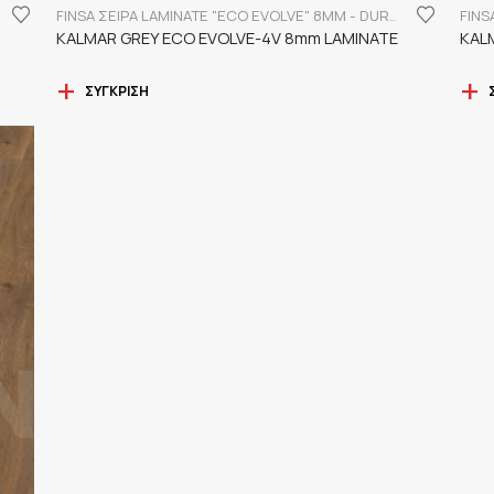
FINSA ΣΕΙΡΑ LAMINATE "ECO EVOLVE" 8MM - DURABLE
KALMAR GREY ECO EVOLVE-4V 8mm LAMINATE
KAL
ΣΎΓΚΡΙΣΗ