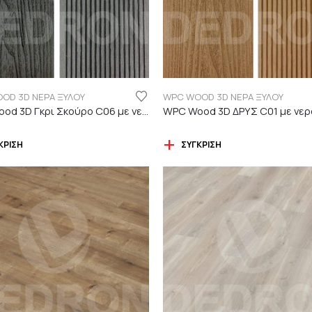
OD 3D ΝΕΡΑ ΞΥΛΟΥ
WPC WOOD 3D ΝΕΡΑ ΞΥΛΟΥ
WPC Wood 3D Γκρι Σκούρο C06 με νερά ξύλου
ΚΡΙΣΗ
ΣΎΓΚΡΙΣΗ