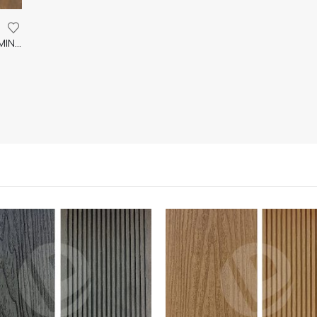
TOASTED WEXFORD ECO EVOLVE – 4V 8mm LAMINATE