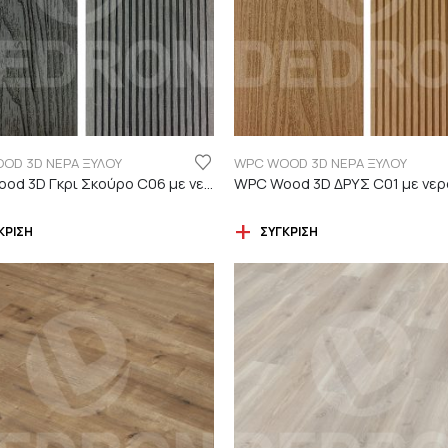
OD 3D ΝΕΡΑ ΞΥΛΟΥ
WPC WOOD 3D ΝΕΡΑ ΞΥΛΟΥ
WPC Wood 3D Γκρι Σκούρο C06 με νερά ξύλου
ΚΡΙΣΗ
ΣΎΓΚΡΙΣΗ