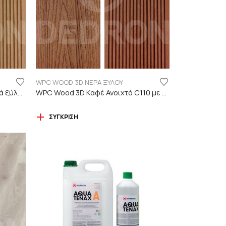
WPC WOOD 3D ΝΕΡΑ ΞΥΛΟΥ
WPC Wood 3D ΔΡΥΣ C01 με νερά ξύλου
WPC Wood 3D Καφέ Ανοιχτό C110 με νερά ξύλου
ΣΎΓΚΡΙΣΗ