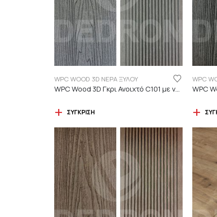
WPC WOOD 3D ΝΕΡΑ ΞΥΛΟΥ
WPC WO
WPC Wood 3D Γκρι Ανοιχτό C101 με νερά ξύλου
ΣΎΓΚΡΙΣΗ
ΣΎΓ