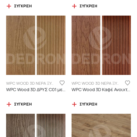
ΣΎΓΚΡΙΣΗ
ΣΎΓΚΡΙΣΗ
WPC WOOD 3D ΝΕΡΑ ΞΥΛΟΥ
WPC WOOD 3D ΝΕΡΑ ΞΥΛΟΥ
WPC Wood 3D ΔΡΥΣ C01 με νερά ξύλου
WPC Wood 3D Καφέ Ανοιχτό C110 με νερά ξύλου
ΣΎΓΚΡΙΣΗ
ΣΎΓΚΡΙΣΗ