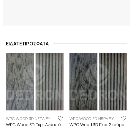
ΕΊΔΑΤΕ ΠΡΌΣΦΑΤΑ
WPC WOOD 3D ΝΕΡΑ ΞΥΛΟΥ
WPC WOOD 3D ΝΕΡΑ ΞΥΛΟΥ
WPC Wood 3D Γκρι Ανοιχτό C101 με νερά ξύλου
WPC Wood 3D Γκρι Σκούρο C06 με νερά ξύλου