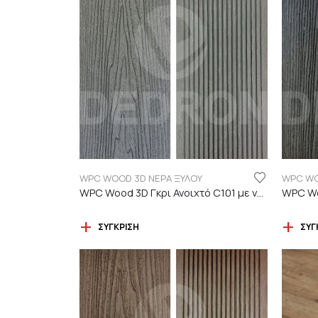
WPC WOOD 3D ΝΕΡΑ ΞΥΛΟΥ
WPC WO
WPC Wood 3D Γκρι Ανοιχτό C101 με νερά ξύλου
ΣΎΓΚΡΙΣΗ
ΣΎΓ