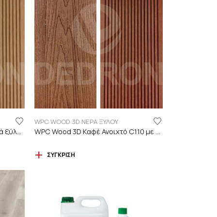
WPC WOOD 3D ΝΕΡΑ ΞΥΛΟΥ
WPC Wood 3D ΔΡΥΣ C01 με νερά ξύλου
WPC Wood 3D Καφέ Ανοιχτό C110 με νερά ξύλου
ΣΎΓΚΡΙΣΗ