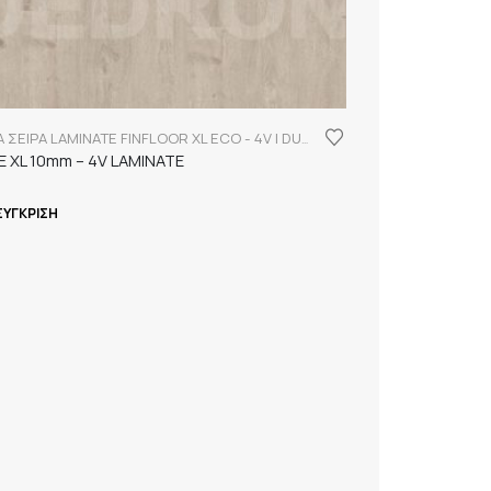
FINSA ΣΕΙΡΑ LAMINATE FINFLOOR XL ECO - 4V | DURABLE
E XL 10mm – 4V LAMINATE
ΣΎΓΚΡΙΣΗ