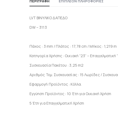
ΠΕΡΙΓΡΑΦΉ
ΕΠΙΠΛΈΟΝ ΠΛΗΡΟΦΟΡΊΕΣ
LVT ΒΙΝΥΛΙΚΟ ΔΑΠΕΔΟ
DW – 3113
Πάχος : 3 mm / Πλάτος : 17,78 cm / Μήκος : 1,219 m
Κατηγορία Χρήσης : Οικιακή “23” – Επαγγελματική 
Συσκευασία Πακέτου : 3,25 m2
Αριθμός Τεμ. Συσκευασίας : 15 Λωρίδες / Συσκευα
Εφαρμογή Προϊόντος : Κόλλα.​
Εγγύηση Προϊόντος : 10 Έτη για Οικιακή Χρήση
5 Έτη για Επαγγελματική Χρήση