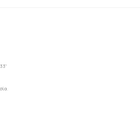
“33”
σία.