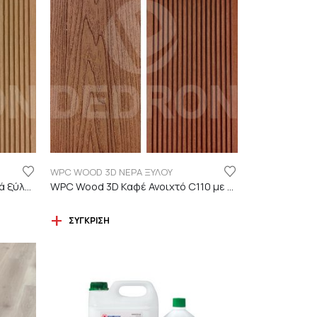
WPC WOOD 3D ΝΕΡΑ ΞΥΛΟΥ
WPC Wood 3D ΔΡΥΣ C01 με νερά ξύλου
WPC Wood 3D Καφέ Ανοιχτό C110 με νερά ξύλου
ΣΎΓΚΡΙΣΗ