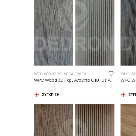
WPC WOOD 3D ΝΕΡΑ ΞΥΛΟΥ
WPC WO
WPC Wood 3D Γκρι Ανοιχτό C101 με νερά ξύλου
ΣΎΓΚΡΙΣΗ
ΣΎΓ