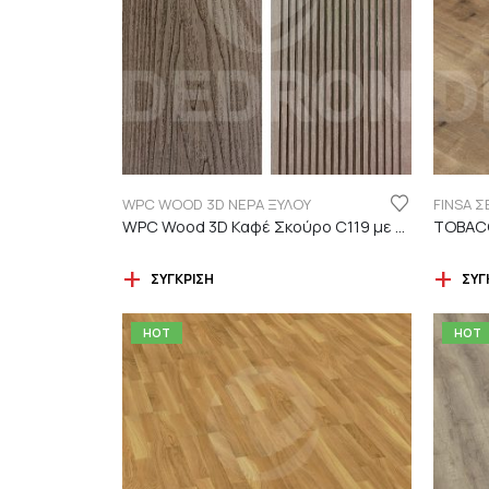
WPC WOOD 3D ΝΕΡΑ ΞΥΛΟΥ
WPC Wood 3D Καφέ Σκούρο C119 με νερά ξύλου
TOBACC
ΣΎΓΚΡΙΣΗ
ΣΎΓ
HOT
HOT