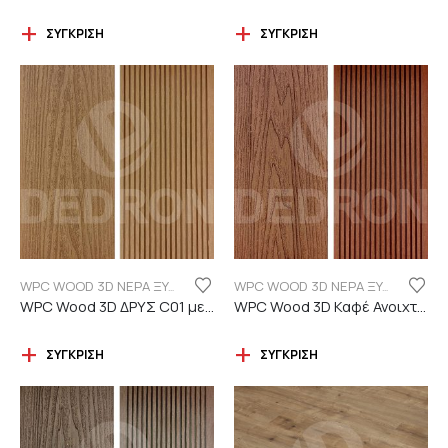
ΣΎΓΚΡΙΣΗ
ΣΎΓΚΡΙΣΗ
WPC WOOD 3D ΝΕΡΑ ΞΥΛΟΥ
WPC WOOD 3D ΝΕΡΑ ΞΥΛΟΥ
WPC Wood 3D ΔΡΥΣ C01 με νερά ξύλου
WPC Wood 3D Καφέ Ανοιχτό C110 με νερά ξύλου
ΣΎΓΚΡΙΣΗ
ΣΎΓΚΡΙΣΗ