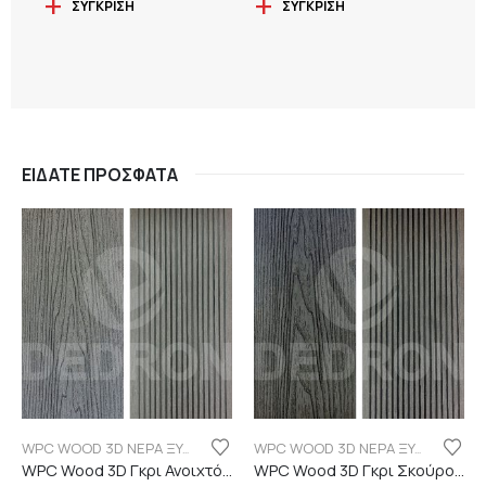
ΣΎΓΚΡΙΣΗ
ΣΎΓΚΡΙΣΗ
ΕΊΔΑΤΕ ΠΡΌΣΦΑΤΑ
WPC WOOD 3D ΝΕΡΑ ΞΥΛΟΥ
WPC WOOD 3D ΝΕΡΑ ΞΥΛΟΥ
WPC Wood 3D Γκρι Ανοιχτό C101 με νερά ξύλου
WPC Wood 3D Γκρι Σκούρο C06 με νερά ξύλου