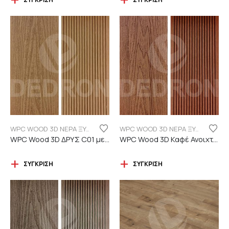
WPC WOOD 3D ΝΕΡΑ ΞΥΛΟΥ
WPC WOOD 3D ΝΕΡΑ ΞΥΛΟΥ
WPC Wood 3D ΔΡΥΣ C01 με νερά ξύλου
WPC Wood 3D Καφέ Ανοιχτό C110 με νερά ξύλου
ΣΎΓΚΡΙΣΗ
ΣΎΓΚΡΙΣΗ