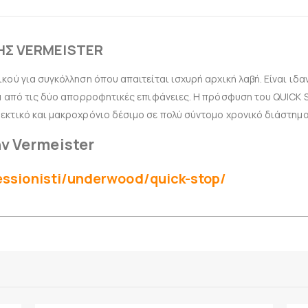
ΗΣ VERMEISTER
ικού για συγκόλληση όπου απαιτείται ισχυρή αρχική λαβή. Είναι ι
ία από τις δύο απορροφητικές επιφάνειες. Η πρόσφυση του QUICK S
θεκτικό και μακροχρόνιο δέσιμο σε πολύ σύντομο χρονικό διάστημ
ν Vermeister
essionisti/underwood/quick-stop/