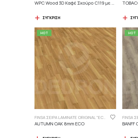
WPC Wood 3D Καφέ Σκούρο C119 με νερά ξύλου
TOBACC
ΣΎΓΚΡΙΣΗ
ΣΎΓ
HOT
HOT
FINSA ΣΕΙΡΑ LAMINATE ORIGINAL "ECO LABEL"
AUTUMN OAK 8mm ECO
BANFF 