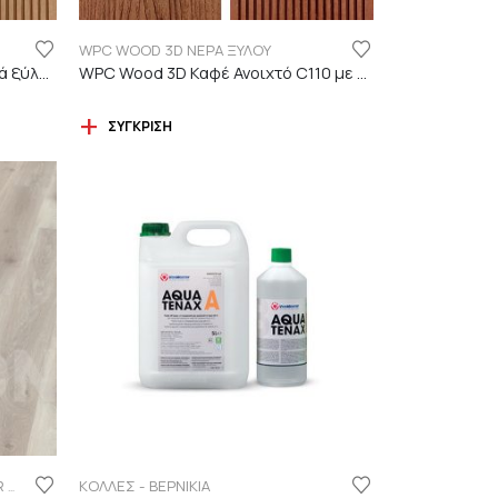
WPC WOOD 3D ΝΕΡΑ ΞΥΛΟΥ
WPC Wood 3D ΔΡΥΣ C01 με νερά ξύλου
WPC Wood 3D Καφέ Ανοιχτό C110 με νερά ξύλου
ΣΎΓΚΡΙΣΗ
ΚΟΛΛΕΣ - ΒΕΡΝΙΚΙΑ
FINSA ΣΕΙΡΑ LAMINATE PUREFLOOR 7MM