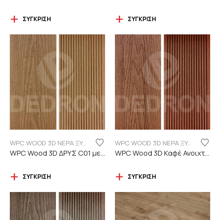
ΣΎΓΚΡΙΣΗ
ΣΎΓΚΡΙΣΗ
WPC WOOD 3D ΝΕΡΑ ΞΥΛΟΥ
WPC WOOD 3D ΝΕΡΑ ΞΥΛΟΥ
WPC Wood 3D ΔΡΥΣ C01 με νερά ξύλου
WPC Wood 3D Καφέ Ανοιχτό C110 με νερά ξύλου
ΣΎΓΚΡΙΣΗ
ΣΎΓΚΡΙΣΗ