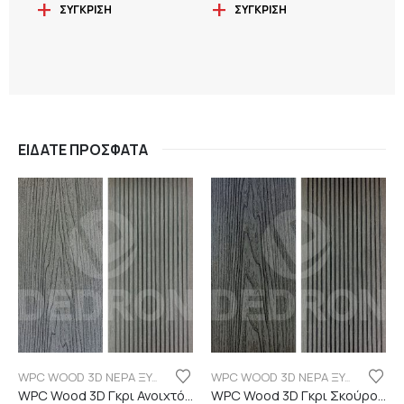
ΣΎΓΚΡΙΣΗ
ΣΎΓΚΡΙΣΗ
ΕΊΔΑΤΕ ΠΡΌΣΦΑΤΑ
WPC WOOD 3D ΝΕΡΑ ΞΥΛΟΥ
WPC WOOD 3D ΝΕΡΑ ΞΥΛΟΥ
WPC Wood 3D Γκρι Ανοιχτό C101 με νερά ξύλου
WPC Wood 3D Γκρι Σκούρο C06 με νερά ξύλου