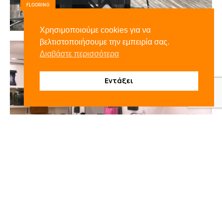
FLOORING
Χρησιμοποιούμε cookies για να
3
βελτιστοποιήσουμε την εμπειρία σας.
Διαβάστε περισσότερα
Εντάξει
Laminate Flooring ECO LABEL
FLOORING