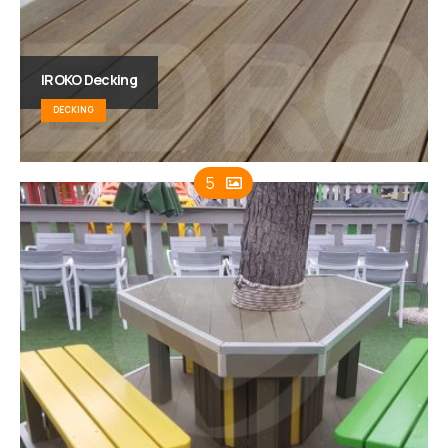
IROKO Decking
DECKING
5