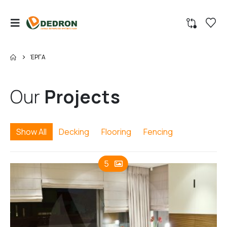
ΈΡΓΑ
Our
Projects
Show All
Decking
Flooring
Fencing
5