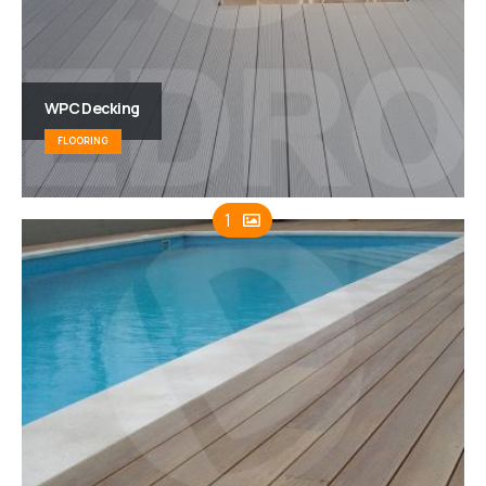
WPC Decking
FLOORING
1