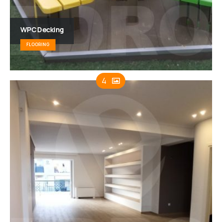
WPC Decking
FLOORING
4