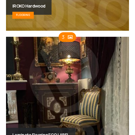
IROKO Hardwood
FLOORING
3
Laminate Flooring ECO LABEL