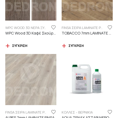
WPC WOOD 3D ΝΕΡΑ ΞΥΛΟΥ
FINSA ΣΕΙΡΑ LAMINATE PUREFLOOR 7MM
WPC Wood 3D Καφέ Σκούρο C119 με νερά ξύλου
TOBACCO 7mm LAMINATE FINSA
ΣΎΓΚΡΙΣΗ
ΣΎΓΚΡΙΣΗ
ΚΟΛΛΕΣ - ΒΕΡΝΙΚΙΑ
FINSA ΣΕΙΡΑ LAMINATE PUREFLOOR 7MM
ALPES 7mm LAMINATE FINSA
AQUA TENAX ΑΣΤΑΡΙ ΝΕΡΟΥ 2 ΣΥΣΤΑΤΙΚΩΝ