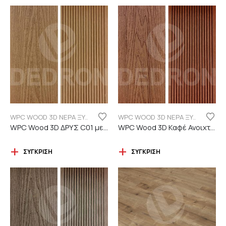
WPC WOOD 3D ΝΕΡΑ ΞΥΛΟΥ
WPC WOOD 3D ΝΕΡΑ ΞΥΛΟΥ
WPC Wood 3D ΔΡΥΣ C01 με νερά ξύλου
WPC Wood 3D Καφέ Ανοιχτό C110 με νερά ξύλου
ΣΎΓΚΡΙΣΗ
ΣΎΓΚΡΙΣΗ