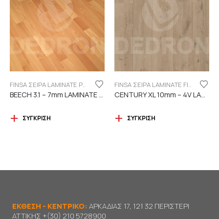
FINSA ΣΕΙΡΑ LAMINATE PUREFLOOR 7MM
FINSA ΣΕΙΡΑ LAMINATE FINFLOOR XL ECO - 4V | DURABLE
BEECH 3.1 – 7mm LAMINATE FINSA
CENTURY XL 10mm – 4V LAMINATE
ΣΎΓΚΡΙΣΗ
ΣΎΓΚΡΙΣΗ
ΕΚΘΕΣΗ - ΚΕΝΤΡΙΚΟ:
ΑΡΚΑΔΙΑΣ 17, 121 32 ΠΕΡΙΣΤΕΡΙ
ΑΤΤΙΚΗΣ
+(30) 210 5728900