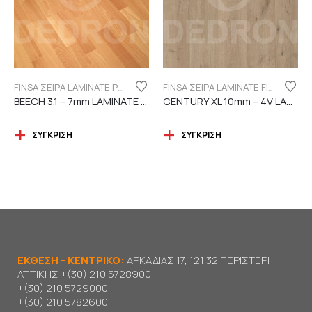
FINSA ΣΕΙΡΑ LAMINATE PUREFLOOR 7MM
FINSA ΣΕΙΡΑ LAMINATE FINFLOOR XL ECO - 4V | DURABLE
BEECH 3.1 – 7mm LAMINATE FINSA
CENTURY XL 10mm – 4V LAMINATE
ΣΎΓΚΡΙΣΗ
ΣΎΓΚΡΙΣΗ
ΕΚΘΕΣΗ - ΚΕΝΤΡΙΚΟ:
ΑΡΚΑΔΙΑΣ 17, 121 32 ΠΕΡΙΣΤΕΡΙ
ΑΤΤΙΚΗΣ
+(30) 210 5728900
+(30) 210 5729000
+(30) 210 5782600