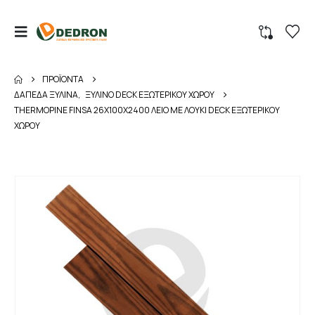
ΠΡΟΪΌΝΤΑ
ΔΑΠΕΔΑ ΞΥΛΙΝΑ
,
ΞΥΛΙΝΟ DECK ΕΞΩΤΕΡΙΚΟΥ ΧΩΡΟΥ
THERMOPINE FINSA 26Χ100X2400 ΛΕΙΟ ΜΕ ΛΟΥΚΙ DECK ΕΞΩΤΕΡΙΚΟΥ
ΧΩΡΟΥ