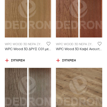
WPC WOOD 3D ΝΕΡΑ ΞΥΛΟΥ
WPC WOOD 3D ΝΕΡΑ ΞΥΛΟΥ
WPC Wood 3D ΔΡΥΣ C01 με νερά ξύλου
WPC Wood 3D Καφέ Ανοιχτό C110 με νερά ξύλου
ΣΎΓΚΡΙΣΗ
ΣΎΓΚΡΙΣΗ