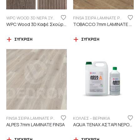
WPC WOOD 3D ΝΕΡΑ ΞΥΛΟΥ
FINSA ΣΕΙΡΑ LAMINATE PUREFLOOR 7MM
WPC Wood 3D Καφέ Σκούρο C119 με νερά ξύλου
TOBACCO 7mm LAMINATE FINSA
ΣΎΓΚΡΙΣΗ
ΣΎΓΚΡΙΣΗ
ΚΟΛΛΕΣ - ΒΕΡΝΙΚΙΑ
FINSA ΣΕΙΡΑ LAMINATE PUREFLOOR 7MM
ALPES 7mm LAMINATE FINSA
AQUA TENAX ΑΣΤΑΡΙ ΝΕΡΟΥ 2 ΣΥΣΤΑΤΙΚΩΝ
ΣΎΓΚΡΙΣΗ
ΣΎΓΚΡΙΣΗ