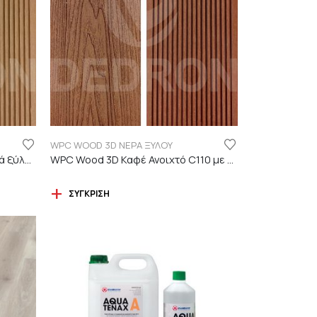
WPC WOOD 3D ΝΕΡΑ ΞΥΛΟΥ
WPC Wood 3D ΔΡΥΣ C01 με νερά ξύλου
WPC Wood 3D Καφέ Ανοιχτό C110 με νερά ξύλου
ΣΎΓΚΡΙΣΗ