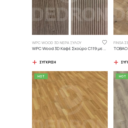
WPC WOOD 3D ΝΕΡΑ ΞΥΛΟΥ
WPC Wood 3D Καφέ Σκούρο C119 με νερά ξύλου
TOBACC
ΣΎΓΚΡΙΣΗ
ΣΎΓ
HOT
HOT