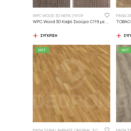
WPC WOOD 3D ΝΕΡΑ ΞΥΛΟΥ
WPC Wood 3D Καφέ Σκούρο C119 με νερά ξύλου
TOBACC
ΣΎΓΚΡΙΣΗ
ΣΎΓ
HOT
HOT
FINSA ΣΕΙΡΑ LAMINATE ORIGINAL "ECO LABEL"