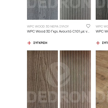
WPC WOOD 3D ΝΕΡΑ ΞΥΛΟΥ
WPC WO
WPC Wood 3D Γκρι Ανοιχτό C101 με νερά ξύλου
ΣΎΓΚΡΙΣΗ
ΣΎΓ