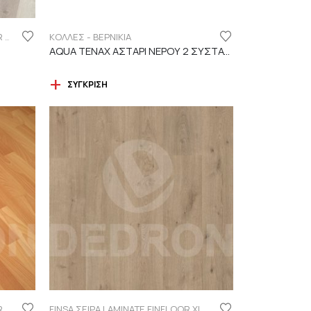
ΚΟΛΛΕΣ - ΒΕΡΝΙΚΙΑ
FINSA ΣΕΙΡΑ LAMINATE PUREFLOOR 7MM
AQUA TENAX ΑΣΤΑΡΙ ΝΕΡΟΥ 2 ΣΥΣΤΑΤΙΚΩΝ
ΣΎΓΚΡΙΣΗ
FINSA ΣΕΙΡΑ LAMINATE PUREFLOOR 7MM
FINSA ΣΕΙΡΑ LAMINATE FINFLOOR XL ECO - 4V | DURABLE