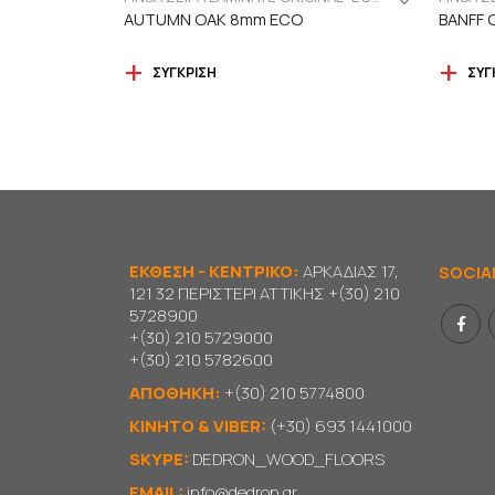
AUTUMN OAK 8mm ECO
BANFF 
ΣΎΓΚΡΙΣΗ
ΣΎΓ
ΕΚΘΕΣΗ - ΚΕΝΤΡΙΚΟ:
ΑΡΚΑΔΙΑΣ 17,
SOCIA
121 32 ΠΕΡΙΣΤΕΡΙ ΑΤΤΙΚΗΣ
+(30) 210
5728900
+(30) 210 5729000
+(30) 210 5782600
ΑΠΟΘΗΚΗ:
+(30) 210 5774800
KΙΝΗΤΟ & VIBER:
(+30) 693 1441000
SKYPE:
DEDRON_WOOD_FLOORS
EMAIL:
info@dedron.gr