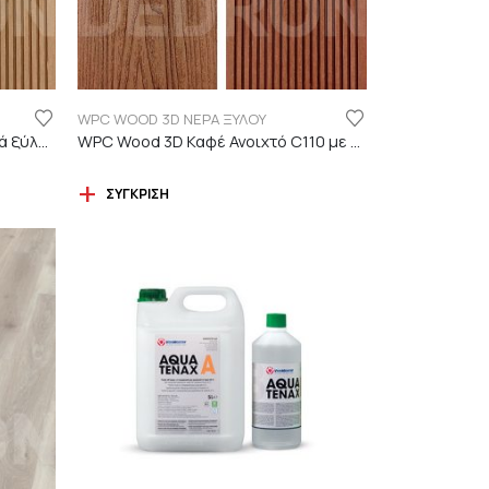
WPC WOOD 3D ΝΕΡΑ ΞΥΛΟΥ
WPC Wood 3D ΔΡΥΣ C01 με νερά ξύλου
WPC Wood 3D Καφέ Ανοιχτό C110 με νερά ξύλου
ΣΎΓΚΡΙΣΗ