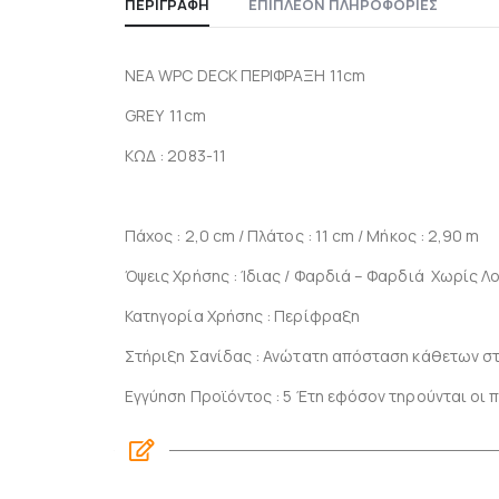
ΠΕΡΙΓΡΑΦΉ
ΕΠΙΠΛΈΟΝ ΠΛΗΡΟΦΟΡΊΕΣ
NEA WPC DECK ΠΕΡΙΦΡΑΞΗ 11cm
GREY 11cm
ΚΩΔ : 2083-11
Πάχος : 2,0 cm / Πλάτος : 11 cm / Μήκος : 2,90 m
Όψεις Χρήσης : Ίδιας / Φαρδιά – Φαρδιά Χωρίς Λ
Κατηγορία Χρήσης : Περίφραξη
Στήριξη Σανίδας : Ανώτατη απόσταση κάθετων στ
Εγγύηση Προϊόντος : 5 Έτη εφόσον τηρούνται οι