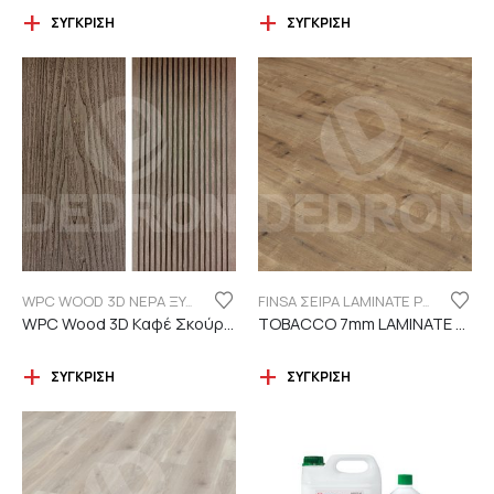
ΣΎΓΚΡΙΣΗ
ΣΎΓΚΡΙΣΗ
WPC WOOD 3D ΝΕΡΑ ΞΥΛΟΥ
FINSA ΣΕΙΡΑ LAMINATE PUREFLOOR 7MM
WPC Wood 3D Καφέ Σκούρο C119 με νερά ξύλου
TOBACCO 7mm LAMINATE FINSA
ΣΎΓΚΡΙΣΗ
ΣΎΓΚΡΙΣΗ