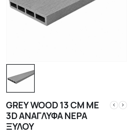
GREY WOOD 13 CM ΜΕ
3D ΑΝΑΓΛΥΦΑ ΝΕΡΑ
ΞΥΛΟΥ