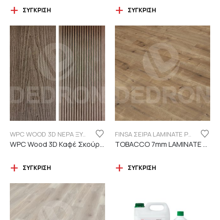
ΣΎΓΚΡΙΣΗ
ΣΎΓΚΡΙΣΗ
WPC WOOD 3D ΝΕΡΑ ΞΥΛΟΥ
FINSA ΣΕΙΡΑ LAMINATE PUREFLOOR 7MM
WPC Wood 3D Καφέ Σκούρο C119 με νερά ξύλου
TOBACCO 7mm LAMINATE FINSA
ΣΎΓΚΡΙΣΗ
ΣΎΓΚΡΙΣΗ