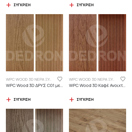
ΣΎΓΚΡΙΣΗ
ΣΎΓΚΡΙΣΗ
WPC WOOD 3D ΝΕΡΑ ΞΥΛΟΥ
WPC WOOD 3D ΝΕΡΑ ΞΥΛΟΥ
WPC Wood 3D ΔΡΥΣ C01 με νερά ξύλου
WPC Wood 3D Καφέ Ανοιχτό C110 με νερά ξύλου
ΣΎΓΚΡΙΣΗ
ΣΎΓΚΡΙΣΗ