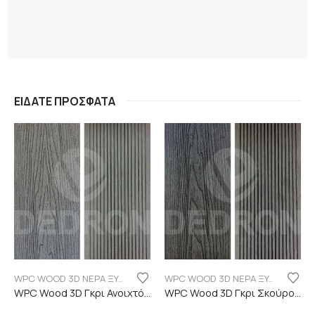
ΕΊΔΑΤΕ ΠΡΌΣΦΑΤΑ
WPC WOOD 3D ΝΕΡΑ ΞΥΛΟΥ
WPC WOOD 3D ΝΕΡΑ ΞΥΛΟΥ
WPC Wood 3D Γκρι Ανοιχτό C101 με νερά ξύλου
WPC Wood 3D Γκρι Σκούρο C06 με νερά ξύλου