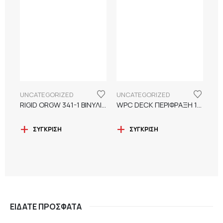
UNCATEGORIZED
UNCATEGORIZED
RIGID ORGW 341-1 ΒΙΝΥΛΙΚΟ ΚΟΥΜΠΩΤΟ ΔΑΠΕΔΟ
WPC DECK ΠΕΡΙΦΡΑΞΗ 12,5cm ΜΕ ΛΕΙΑ ΕΠΙΦΑΝΕΙΑ ΚΑΙ ΑΙΣΘΗΣΗ ΞΥΛΟΥ
ΣΎΓΚΡΙΣΗ
ΣΎΓΚΡΙΣΗ
ΕΊΔΑΤΕ ΠΡΌΣΦΑΤΑ