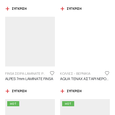
ΣΎΓΚΡΙΣΗ
ΣΎΓΚΡΙΣΗ
ΚΟΛΛΕΣ - ΒΕΡΝΙΚΙΑ
FINSA ΣΕΙΡΑ LAMINATE PUREFLOOR 7MM
ALPES 7mm LAMINATE FINSA
AQUA TENAX ΑΣΤΑΡΙ ΝΕΡΟΥ 2 ΣΥΣΤΑΤΙΚΩΝ
ΣΎΓΚΡΙΣΗ
ΣΎΓΚΡΙΣΗ
HOT
HOT