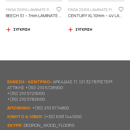
FINSA ΣΕΙΡΑ LAMINATE PUREFLOOR 7MM
FINSA ΣΕΙΡΑ LAMINATE FINFLOOR XL ECO - 4V | DURABLE
BEECH 3.1 – 7mm LAMINATE FINSA
CENTURY XL 10mm – 4V LAMINATE
ΣΎΓΚΡΙΣΗ
ΣΎΓΚΡΙΣΗ
ΕΚΘΕΣΗ - ΚΕΝΤΡΙΚΟ:
ΑΡΚΑΔΙΑΣ 17, 121 32 ΠΕΡΙΣΤΕΡΙ
ΑΤΤΙΚΗΣ
+(30) 210 5728900
+(30) 210 5729000
+(30) 210 5782600
ΑΠΟΘΗΚΗ:
+(30) 210 5774800
KΙΝΗΤΟ & VIBER:
(+30) 693 1441000
SKYPE:
DEDRON_WOOD_FLOORS