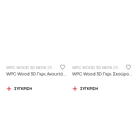
WPC WOOD 3D ΝΕΡΑ ΞΥΛΟΥ
WPC WOOD 3D ΝΕΡΑ ΞΥΛΟΥ
WPC Wood 3D Γκρι Ανοιχτό C101 με νερά ξύλου
WPC Wood 3D Γκρι Σκούρο C06 με νερά ξύλου
ΣΎΓΚΡΙΣΗ
ΣΎΓΚΡΙΣΗ