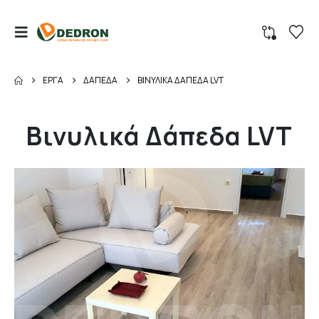
ΈΡΓΑ
ΔΆΠΕΔΑ
ΒΙΝΥΛΙΚΆ ΔΆΠΕΔΑ LVT
Βινυλικά Δάπεδα LVT