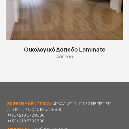
Οικολογικό Δάπεδο Laminate
Δάπεδα
ΕΚΘΕΣΗ - ΚΕΝΤΡΙΚΟ:
ΑΡΚΑΔΙΑΣ 17, 121 32 ΠΕΡΙΣΤΕΡΙ
ΑΤΤΙΚΗΣ
+(30) 210 5728900
+(30) 210 5729000
+(30) 210 5782600